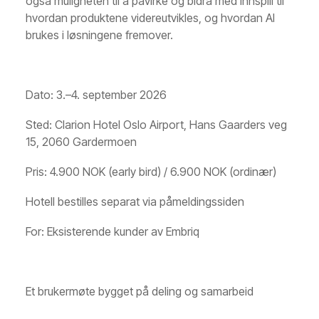
også muligheten til å påvirke og bidra med innspill til
hvordan produktene videreutvikles, og hvordan AI
brukes i løsningene fremover.
Dato: 3.–4. september 2026
Sted: Clarion Hotel Oslo Airport, Hans Gaarders veg
15, 2060 Gardermoen
Pris: 4.900 NOK (early bird) / 6.900 NOK (ordinær)
Hotell bestilles separat via påmeldingssiden
For: Eksisterende kunder av Embriq
Et brukermøte bygget på deling og samarbeid