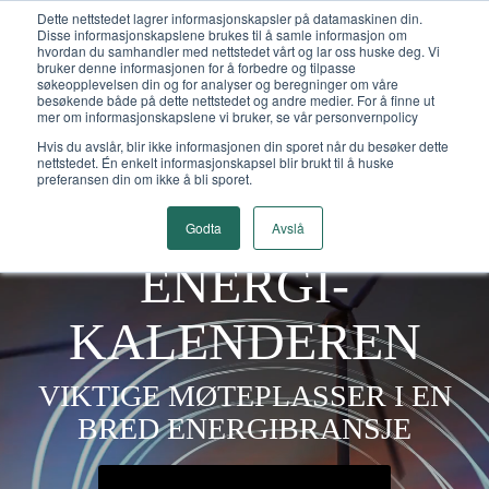
Dette nettstedet lagrer informasjonskapsler på datamaskinen din.
Energikalenderen -
Disse informasjonskapslene brukes til å samle informasjon om
hvordan du samhandler med nettstedet vårt og lar oss huske deg. Vi
Energibransjens kalender
bruker denne informasjonen for å forbedre og tilpasse
søkeopplevelsen din og for analyser og beregninger om våre
besøkende både på dette nettstedet og andre medier. For å finne ut
mer om informasjonskapslene vi bruker, se vår personvernpolicy
Hvis du avslår, blir ikke informasjonen din sporet når du besøker dette
nettstedet. Én enkelt informasjonskapsel blir brukt til å huske
preferansen din om ikke å bli sporet.
Godta
Avslå
ENERGI­
KALENDEREN
VIKTIGE MØTEPLASSER I EN
BRED ENERGIBRANSJE