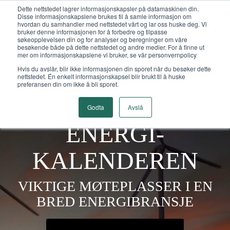
Dette nettstedet lagrer informasjonskapsler på datamaskinen din.
Energikalenderen -
Disse informasjonskapslene brukes til å samle informasjon om
hvordan du samhandler med nettstedet vårt og lar oss huske deg. Vi
Energibransjens kalender
bruker denne informasjonen for å forbedre og tilpasse
søkeopplevelsen din og for analyser og beregninger om våre
besøkende både på dette nettstedet og andre medier. For å finne ut
mer om informasjonskapslene vi bruker, se vår personvernpolicy
Hvis du avslår, blir ikke informasjonen din sporet når du besøker dette
nettstedet. Én enkelt informasjonskapsel blir brukt til å huske
preferansen din om ikke å bli sporet.
Godta
Avslå
ENERGI­
KALENDEREN
VIKTIGE MØTEPLASSER I EN
BRED ENERGIBRANSJE