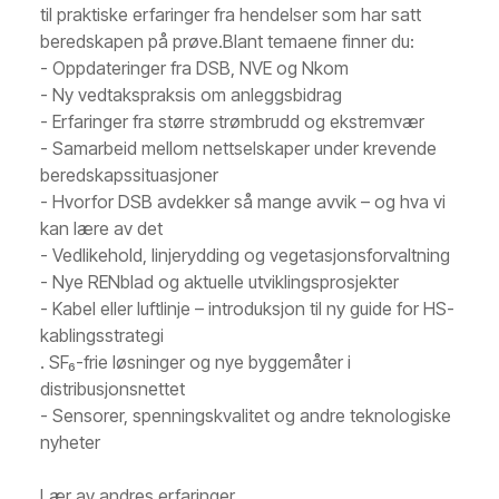
til praktiske erfaringer fra hendelser som har satt
beredskapen på prøve.Blant temaene finner du:
- Oppdateringer fra DSB, NVE og Nkom
- Ny vedtakspraksis om anleggsbidrag
- Erfaringer fra større strømbrudd og ekstremvær
- Samarbeid mellom nettselskaper under krevende
beredskapssituasjoner
- Hvorfor DSB avdekker så mange avvik – og hva vi
kan lære av det
- Vedlikehold, linjerydding og vegetasjonsforvaltning
- Nye RENblad og aktuelle utviklingsprosjekter
- Kabel eller luftlinje – introduksjon til ny guide for HS-
kablingsstrategi
. SF
₆
-frie l
ø
sninger og nye byggem
å
ter i
distribusjonsnettet
- Sensorer, spenningskvalitet og andre teknologiske
nyheter
Lær av andres erfaringer