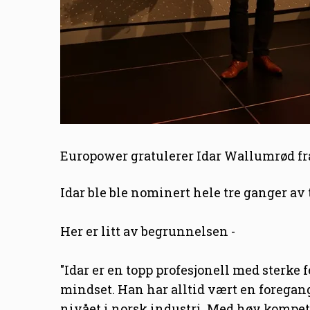
Europower gratulerer Idar Wallumrød fr
Idar ble ble nominert hele tre ganger av t
Her er litt av begrunnelsen -
"Idar er en topp profesjonell med sterke 
mindset. Han har alltid vært en foregangsf
nivået i norsk industri. Med høy kompet