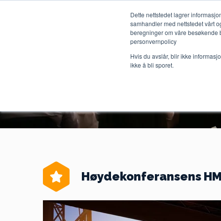
Dette nettstedet lagrer informas
samhandler med nettstedet vårt og
beregninger om våre besøkende båd
personvernpolicy
Hvis du avslår, blir ikke informas
Hjem
M
ikke å bli sporet.
Høydekonferansens HM