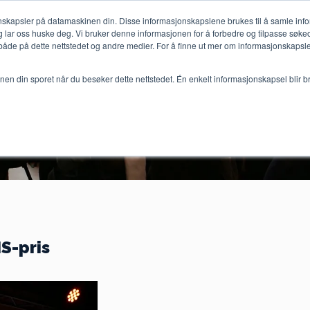
jonskapsler på datamaskinen din. Disse informasjonskapslene brukes til å samle in
 lar oss huske deg. Vi bruker denne informasjonen for å forbedre og tilpasse søke
e på dette nettstedet og andre medier. For å finne ut mer om informasjonskapslen
jonen din sporet når du besøker dette nettstedet. Én enkelt informasjonskapsel blir b
erkraftraskere.no
Høydekonferansen
HM
S-pris