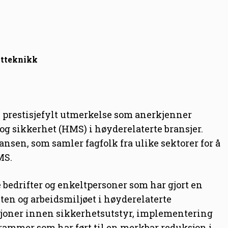
stteknikk
prestisjefylt utmerkelse som anerkjenner
og sikkerhet (HMS) i høyderelaterte bransjer.
nsen, som samler fagfolk fra ulike sektorer for å
MS.
edrifter og enkeltpersoner som har gjort en
eten og arbeidsmiljøet i høyderelaterte
asjoner innen sikkerhetsutstyr, implementering
rammer som har ført til en merkbar reduksjon i