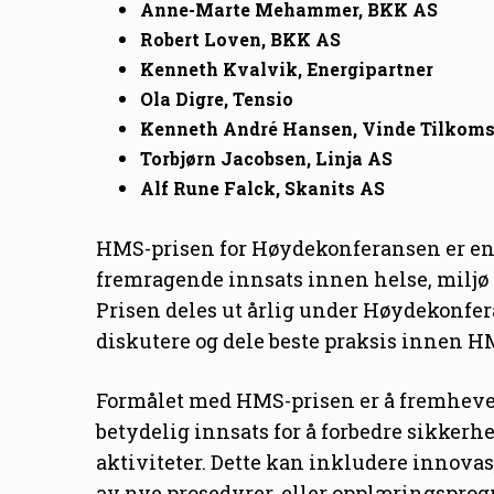
Anne-Marte Mehammer, BKK AS
Robert Loven, BKK AS
Kenneth Kvalvik, Energipartner
Ola Digre, Tensio
Kenneth André Hansen, Vinde Tilkom
Torbjørn Jacobsen, Linja AS
Alf Rune Falck, Skanits AS
HMS-prisen for Høydekonferansen er en 
fremragende innsats innen helse, miljø 
Prisen deles ut årlig under Høydekonfera
diskutere og dele beste praksis innen H
Formålet med HMS-prisen er å fremheve b
betydelig innsats for å forbedre sikkerh
aktiviteter. Dette kan inkludere innov
av nye prosedyrer, eller opplæringsprog