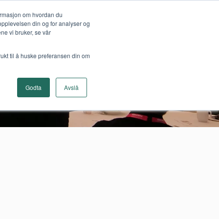
formasjon om hvordan du
opplevelsen din og for analyser og
e vi bruker, se vår
rukt til å huske preferansen din om
S-pris
Påmelding
Europower
Godta
Avslå