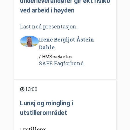
underleverandører gir økt risiko
ved arbeid i høyden
Last ned presentasjon.
Irene Bergljot Åstein
Dahle
/ HMS-sekretær
SAFE Fagforbund
13:00
Lunsj og mingling i
utstillerområdet
Utstillere: