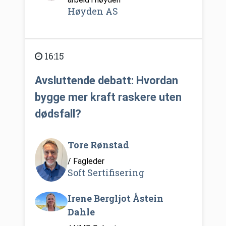
Høyden AS
16:15
Avsluttende debatt: Hvordan
bygge mer kraft raskere uten
dødsfall?
Tore Rønstad
/ Fagleder
Soft Sertifisering
Irene Bergljot Åstein
Dahle